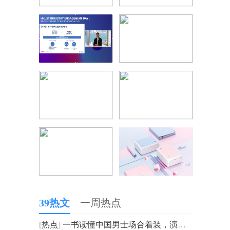
39热文
一周热点
[
热点
]
一书读懂中国男士场合着装，演绎《绅装》