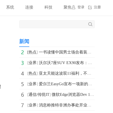
系统
连接
科技
聚焦
登录
注册
新闻
[
热点
]
一书读懂中国男士场合着装，演绎《绅装》
[
业界
]
沃尔沃7座SUV EX90发布：基于全新原生纯电平台打造
[
热点
]
亚太天能这波双11福利，不领就“走宝”咯！
[
业界
]
爱尔兰EasyGo宣布一项新的投资计划 在城镇和乡村建设直
骤
[
通信/传统IT
]
微软Edge浏览器Dev 109发布：增加了对UWP中文件上传的支持
[
业界
]
消息称推特非洲办事处开业仅3天就开始裁员 仅剩一人