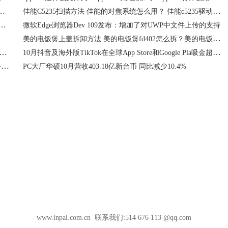
新的投资计划 在城镇和乡村建设直流快速充电桩
佳能C5235扫描方法 佳能的对焦系统怎么用？ 佳能c5235驱动安装教程
用教程 卡西欧计算器fx82es线性回归计算方法 卡西欧fx82es计算器怎么用？
微软Edge浏览器Dev 109发布：增加了对UWP中文件上传的支持
美的电饭煲上盖拆卸方法 美的电饭煲fd402怎么拆？美的电饭煲拆解方法
浙江人博会开幕,云生集团数字化平台赋能“就业大局下的人力资源服务”
10月抖音及海外版TikTok在全球App Store和Google Pla吸金超过3.26亿美元
酷派手机最新款手机如何？酷派双卡双待手机怎么样？酷派手机介绍
PC大厂华硕10月营收403.18亿新台币 同比减少10.4%
www.inpai.com.cn 联系我们:514 676 113 @qq.com