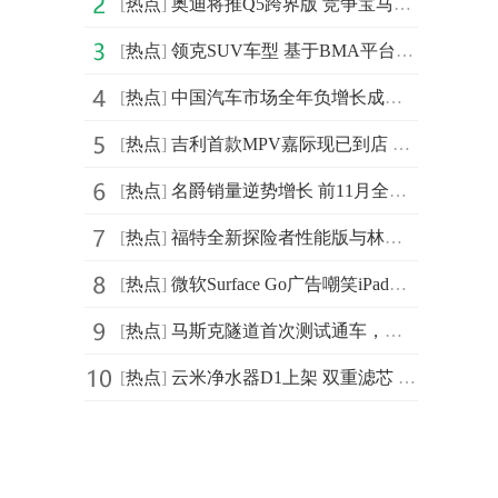
[
热点
]
奥迪将推Q5跨界版 竞争宝马X4配无框车门
[
热点
]
领克SUV车型 基于BMA平台打造/2019年10月投产
[
热点
]
中国汽车市场全年负增长成定局 新能源车企最开心
[
热点
]
吉利首款MPV嘉际现已到店 换装全新LOGO
[
热点
]
名爵销量逆势增长 前11月全球累计销量近25万辆
[
热点
]
福特全新探险者性能版与林肯飞行家同平台打造 明年年初
[
热点
]
微软Surface Go广告嘲笑iPad不是电脑
[
热点
]
马斯克隧道首次测试通车，时速可可高达155英里
[
热点
]
云米净水器D1上架 双重滤芯 7秒接满一杯水