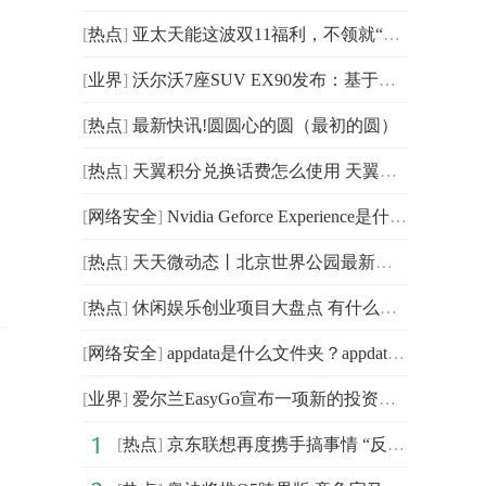
[
热点
]
亚太天能这波双11福利，不领就“走宝”咯！
[
业界
]
沃尔沃7座SUV EX90发布：基于全新原生纯电平台打造
[
热点
]
最新快讯!圆圆心的圆（最初的圆）
[
热点
]
天翼积分兑换话费怎么使用 天翼积分兑换话费方式短信
[
网络安全
]
Nvidia Geforce Experience是什么？Nvidia Geforce E
[
热点
]
天天微动态丨北京世界公园最新交通指南 世界公园怎么走
[
热点
]
休闲娱乐创业项目大盘点 有什么好的休闲娱乐项目4全球速递
[
网络安全
]
appdata是什么文件夹？appdata可以删除吗？appdata有什么用？
[
业界
]
爱尔兰EasyGo宣布一项新的投资计划 在城镇和乡村建设直
[
热点
]
京东联想再度携手搞事情 “反向定制”推出了联想“逸”