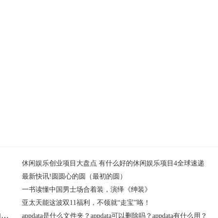
休闲娱乐创业项目大盘点 有什么好的休闲娱乐项目4全球速递
最新快讯!圆圆心的圆（最初的圆）
一书读懂中国男士场合着装，演绎《绅装》
亚太天能这波双11福利，不领就“走宝”咯！
Nvidia Geforce Experience是什么？Nvidia Geforce Experience如何使用？Nvidia Geforce Experience是必须的吗？
appdata是什么文件夹？appdata可以删除吗？appdata有什么用？