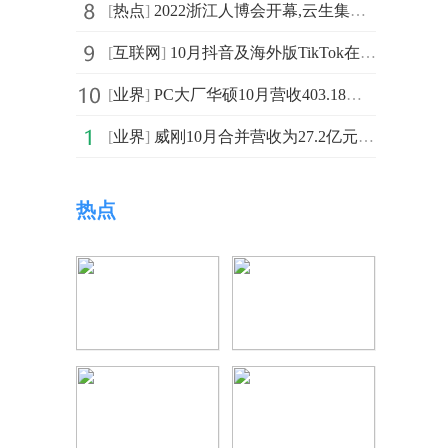
[
热点
]
2022浙江人博会开幕,云生集团数字化平台赋能“就业大局下
[
互联网
]
10月抖音及海外版TikTok在全球App Store和Google Pla吸
[
业界
]
PC大厂华硕10月营收403.18亿新台币 同比减少10.4%
[
业界
]
威刚10月合并营收为27.2亿元新台币 同比减少18.2%
热点